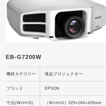
EB-G7200W
機材カテゴリー
液晶プロジェクター
ブランド
EPSON
寸法(W×H×D)
（W×H×D）525×164×425mm