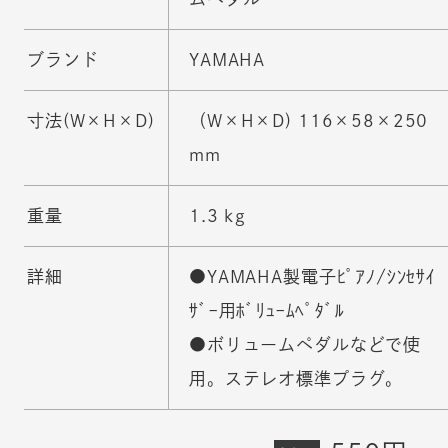
ブランド
YAMAHA
寸法(W×H×D)
（W×H×D) 116×58×250
mm
重量
1.3 kg
詳細
●YAMAHA製電子ﾋﾟｱﾉ/ｼﾝｾｻｲ
ｻﾞｰ用ﾎﾞﾘｭｰﾑﾍﾟﾀﾞﾙ
●ボリュームペダルなどで使
用。ステレオ標準プラグ。