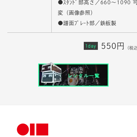
●ｽﾀﾝﾄﾞ部高さ／660〜1090 
変（画像参照）
●譜面ﾌﾟﾚｰﾄ部／鉄板製
550円
1day
（税