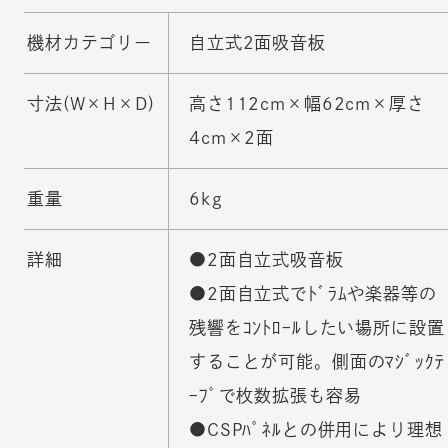
機材カテゴリー
自立式2面吸音板
寸法(W×H×D)
高さ112cm×幅62cm×厚さ
4cm×2面
重量
6kg
詳細
●2面自立式吸音板
●2面自立式でﾄﾞﾗﾑや楽器等の
残響をｺﾝﾄﾛｰﾙしたい場所に設置
することが可能。側面のﾏｼﾞｯｸﾃ
ｰﾌﾟで枚数拡張も容易
●CSPﾊﾟﾈﾙとの併用により理想