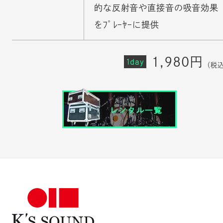
的な反射音や直接音の吸音効果
をﾌﾟﾚｰﾔｰに提供
1,980円
1day
（税