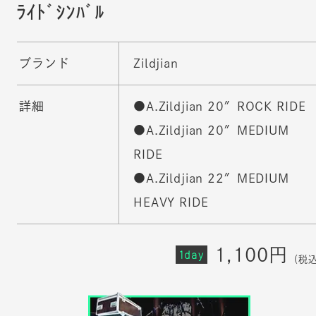
ﾗｲﾄﾞｼﾝﾊﾞﾙ
ブランド
Zildjian
詳細
●A.Zildjian 20″ROCK RIDE
●A.Zildjian 20″MEDIUM
RIDE
●A.Zildjian 22″MEDIUM
HEAVY RIDE
1,100円
1day
（税