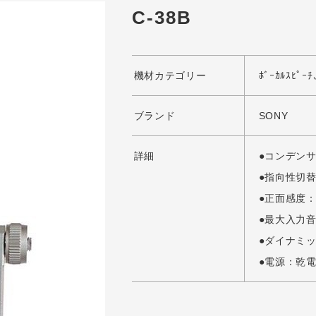
C-38B
機材カテゴリー
ﾎﾞｰｶﾙｽﾋﾟ
ブランド
SONY
詳細
●コンデン
●指向性切
●正面感度：-
●最大入力音圧
●ダイナミッ
●電源：乾電