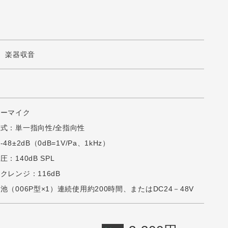
ｰﾁ、楽器収音
サーマイク
替式：単一指向性/全指向性
48±2dB（0dB=1V/Pa、1kHz）
：140dB SPL
クレンジ：116dB
池（006P型×1）連続使用約200時間、またはDC24－48V