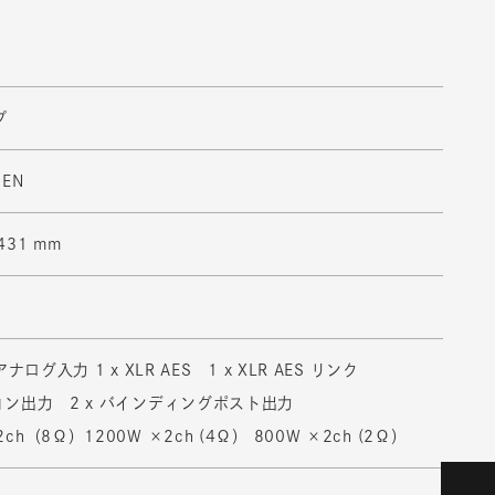
プ
PEN
431 mm
 アナログ入力 1 x XLR AES 1 x XLR AES リンク
ピコン出力 2 x バインディングポスト出力
2ch（8Ω）1200W ×2ch (4Ω） 800W ×2ch (2Ω）