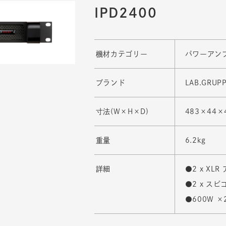
IPD2400
機材カテゴリー
パワーアン
ブランド
LAB.GRUP
寸法(W×H×D)
483×44×
重量
6.2kg
詳細
●2 x XLR
●2 x ス
●600W ×