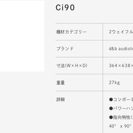
Ci90
機材カテゴリー
2ウェイフ
ブランド
d&b audiot
寸法(W×H×D)
364×638
重量
27kg
詳細
●コンポーネ
●パワーハンド
●指向特性(
40° x 90