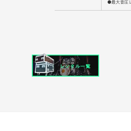
●最大音圧レ