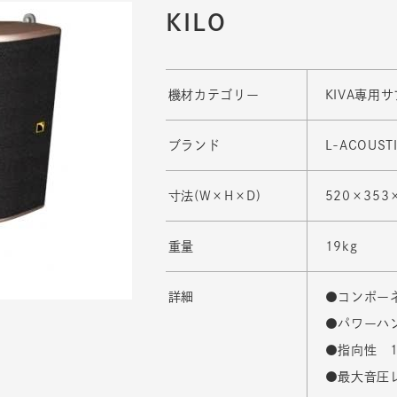
KILO
機材カテゴリー
KIVA専用
ブランド
L-ACOUST
寸法(W×H×D)
520×353
重量
19kg
詳細
●コンポーネン
●パワーハン
●指向性 1
●最大音圧レ