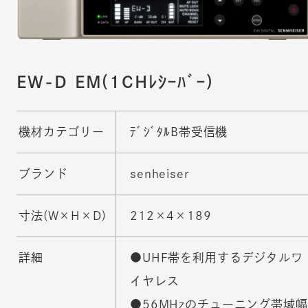
EW-D EM(1CHﾚｼｰﾊﾞｰ)
機材カテゴリー
ﾃﾞｼﾞﾀﾙB帯受信機
ブランド
senheiser
寸法(W×H×D)
212×4×189
詳細
●UHF帯を利用するデジタルワ
イヤレス
●56MHzのチューニング帯域幅