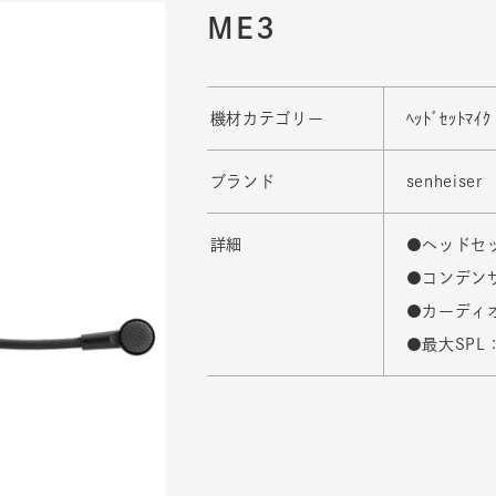
ME3
機材カテゴリー
ﾍｯﾄﾞｾｯﾄﾏｲｸ
ブランド
senheiser
詳細
●ヘッドセ
●コンデン
●カーディ
●最大SPL：