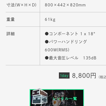
寸法(W×H×D)
800×442×820mm
重量
61kg
詳細
●コンポーネント 1 x 18"
●パワーハンドリング
600W(RMS)
●最大音圧レベル 135dB
8,800円
1day
（税