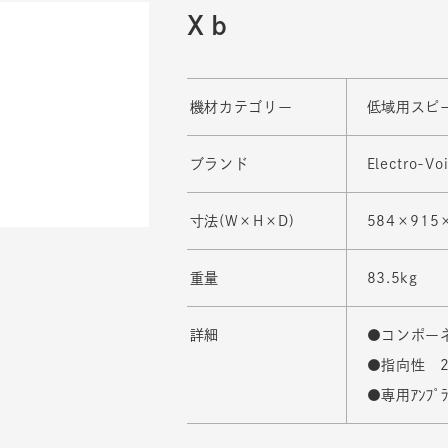
Xｂ
機材カテゴリー
低域用スピ
ブランド
Electro-Vo
寸法(W×H×D)
584×915
重量
83.5kg
詳細
●コンポーネン
●指向性 2
●専用ｱﾝﾌﾟ