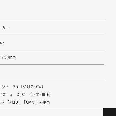
ーカー
ice
×759mm
ト 2 x 18"(1200W)
40°ｘ 300°（水平x垂直）
ﾗｯｸ 「XMD」「XMQ」を使用