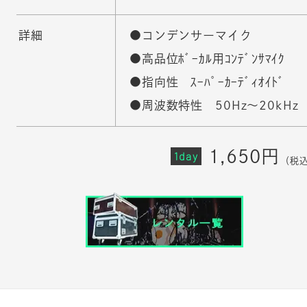
詳細
●コンデンサーマイク
●高品位ﾎﾞｰｶﾙ用ｺﾝﾃﾞﾝｻﾏｲｸ
●指向性 ｽｰﾊﾟｰｶｰﾃﾞｨｵｲﾄﾞ
●周波数特性 50Hz〜20kHz
1,650円
1day
（税