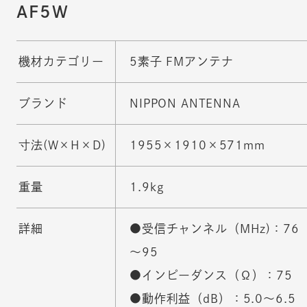
AF5W
機材カテゴリー
5素子 FMアンテナ
ブランド
NIPPON ANTENNA
寸法(W×H×D)
1955×1910×571mm
重量
1.9kg
詳細
●受信チャンネル（MHz)：76
～95
●インピーダンス（Ω）：75
●動作利益（dB）：5.0～6.5