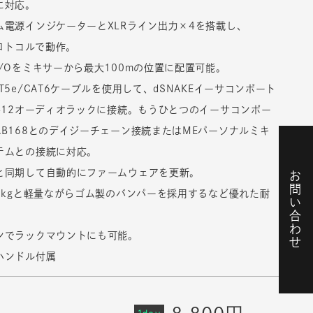
に対応。
ム電源インジケーターとXLRライン出力×4を搭載し、
プロトコルで動作。
/Oをミキサーから最大100mの位置に配置可能。
T5e/CAT6ケーブルを使用して、dSNAKEイーサコンポート
2412オーディオラックに接続。もうひとつのイーサコンポー
AB168とのデイジーチェーン接続またはMEパーソナルミキ
テムとの接続に対応。
と同期して自動的にファームウェアを更新。
お問い合わせ
.8kgと軽量ながらゴム製のバンパーを採用するなど優れた耐
。
ンでラックマウントにも可能。
ハンドル付属