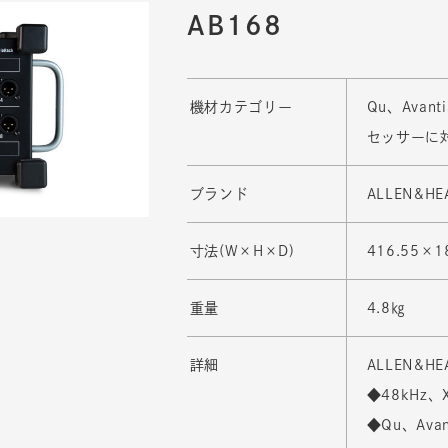
AB168
機材カテゴリー
Qu、Ava
セッサーに対
ブランド
ALLEN&HE
寸法(W×H×D)
416.55×1
重量
4.8㎏
詳細
ALLEN&H
◆48kHz、
◆Qu、Av