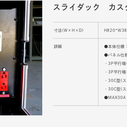
スライダック カス
寸法(W×H×D)
H820*W38
詳細
●本体仕様：
●パネル仕
・3P平行端子
・3P平行端
・30C型(
・30C型(
●MAX30A