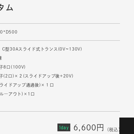
タム
0*D500
C型30Aスライド式トランス(0V~130V)
様
8口(100V)
子(2口)×２(スライドアップ後+20V)
スライドアップ通過後)×１口
スル―アウト)×1口
6,600円
1day
（税込）