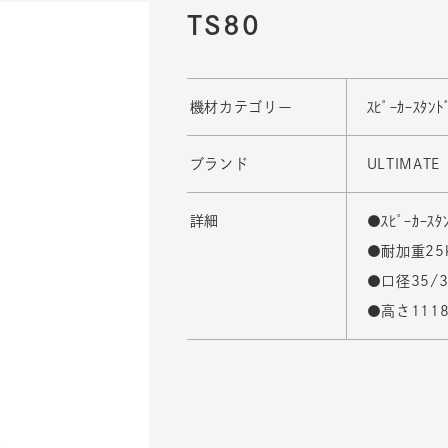
TS80
機材カテゴリー
ｽﾋﾟｰｶｰｽﾀ
ブランド
ULTIMATE
詳細
●ｽﾋﾟｰｶｰｽﾀ
●耐加重25
●口径35/
●高さ111