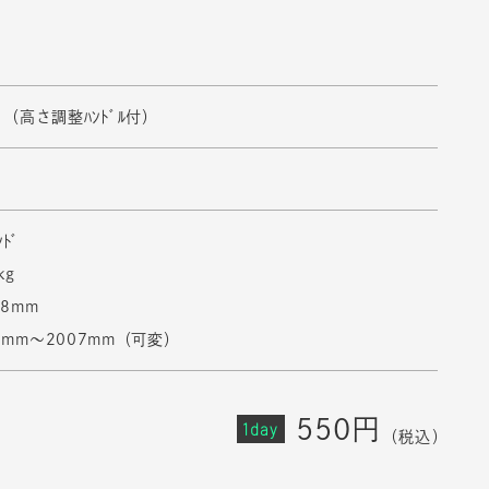
ﾝﾄﾞ（高さ調整ﾊﾝﾄﾞﾙ付）
ﾝﾄﾞ
kg
38mm
8mm〜2007mm（可変）
550円
1day
（税込）