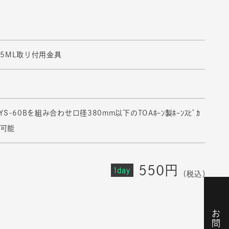
-25ML取り付用金具
/YS-60Bを組み合わせ口径380mm以下のTOAﾎｰﾝ製ﾎｰﾝｽﾋﾟｶ
け可能
550円
1day
（税込）