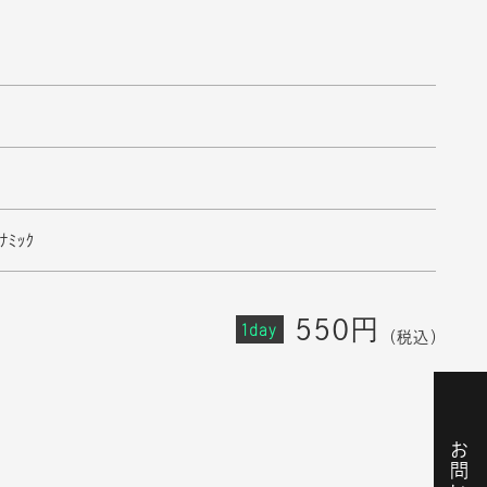
ﾅﾐｯｸ
550円
1day
（税込）