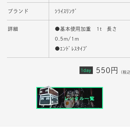
ブランド
ｼﾗｲｽﾘﾝｸﾞ
詳細
●基本使用加重 1t 長さ
0.5m/1m
●ｴﾝﾄﾞﾚｽﾀｲﾌﾟ
550円
1day
（税