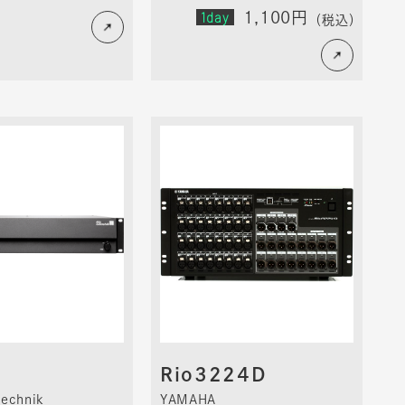
1day
1,100円
（税込）
Rio3224D
technik
YAMAHA