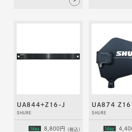
UA844+Z16-J
UA874 Z16
SHURE
SHURE
1day
8,800円
1day
4,4
（税込）