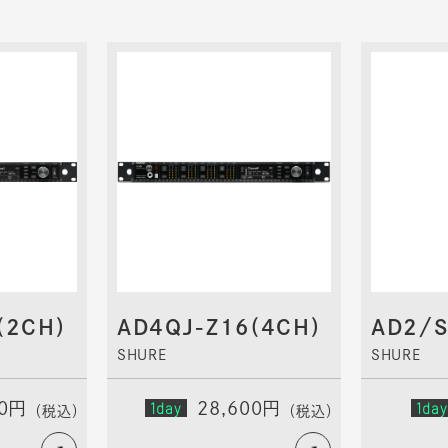
(2CH)
AD4QJ-Z16(4CH)
AD2/
SHURE
SHURE
00円
1day
28,600円
1day
（税込）
（税込）