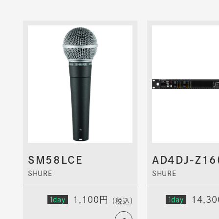
SM58LCE
AD4DJ-Z16
SHURE
SHURE
1day
1,100円
1day
14,3
（税込）