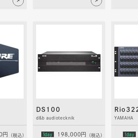
DS100
Rio32
d&b audiotecknik
YAMAHA
00円
1day
198,000円
1day
（税込）
（税込）