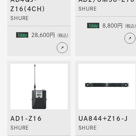
Z16(4CH)
SHURE
SHURE
1day
8,800円
（税込
1day
28,600円
（税込）
AD1-Z16
UA844+Z16-J
SHURE
SHURE