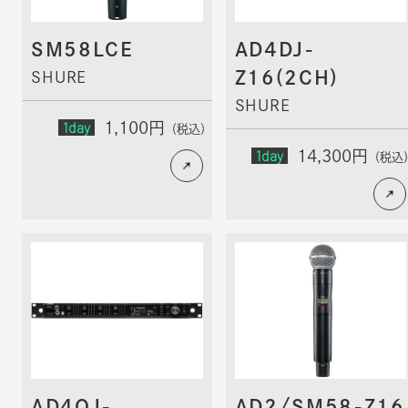
SM58LCE
AD4DJ-
Z16(2CH)
SHURE
SHURE
1day
1,100円
（税込）
1day
14,300円
（税込
AD4QJ-
AD2/SM58-Z16