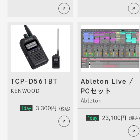
TCP-D561BT
Ableton Live /
PCセット
KENWOOD
Ableton
1day
3,300円
（税込）
1day
23,100円
（税込