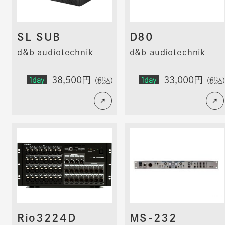
SL SUB
D80
d&b audiotechnik
d&b audiotechnik
1day
1day
38,500円
33,000円
（税込）
（税込
Rio3224D
MS-232