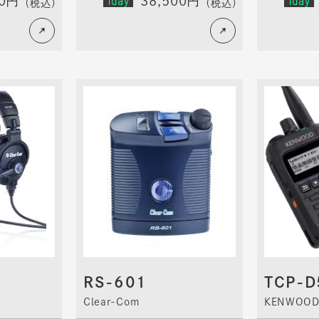
00円
1day
38,500円
1day
（税込）
（税込）
RS-601
TCP-D
Clear-Com
KENWOO