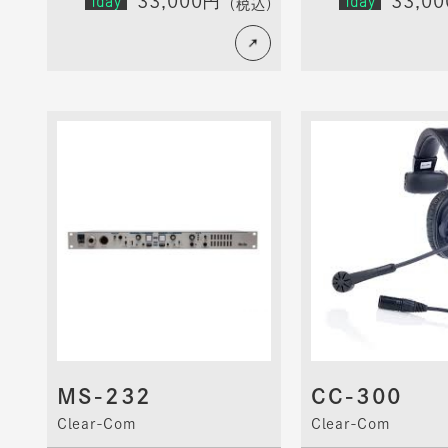
1day
33,000円
1day
33,0
（税込）
MS-232
CC-300
Clear-Com
Clear-Com