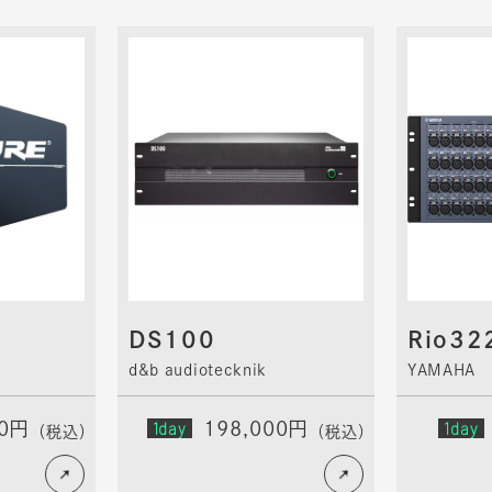
DS100
Rio32
d&b audiotecknik
YAMAHA
00円
1day
198,000円
1day
（税込）
（税込）