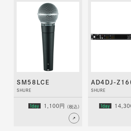
SM58LCE
AD4DJ-Z16
SHURE
SHURE
1day
1,100円
1day
14,3
（税込）