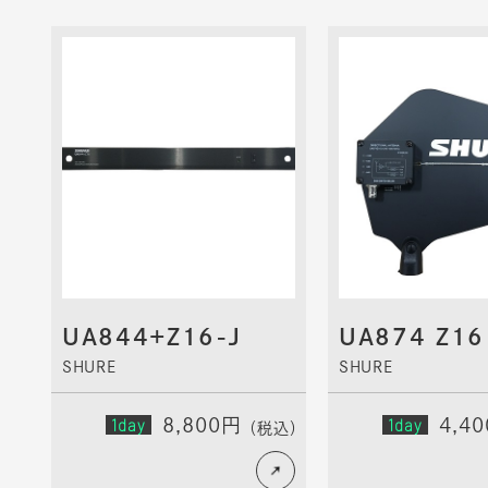
UA844+Z16-J
UA874 Z16
SHURE
SHURE
1day
8,800円
1day
4,4
（税込）