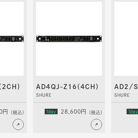
(2CH)
AD4QJ-Z16(4CH)
AD2/
SHURE
SHURE
00円
1day
28,600円
1day
（税込）
（税込）