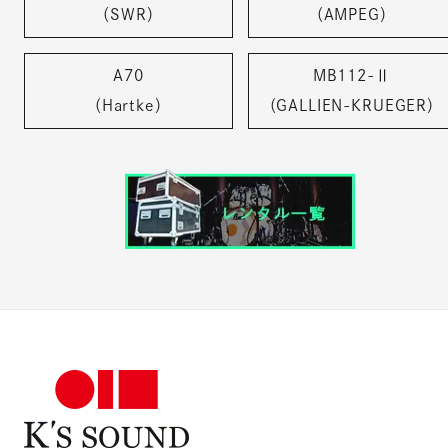
（SWR）
（AMPEG）
A70
MB112-Ⅱ
（Hartke）
（GALLIEN-KRUEGER）