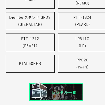
（REMO）
Djembe スタンド GPDS
PTT-1824
（GIBRALTAR）
（PEARL）
PTT-1212
LP511C
（PEARL）
（LP）
PPS20
PTM-50BHR
（Pearl）