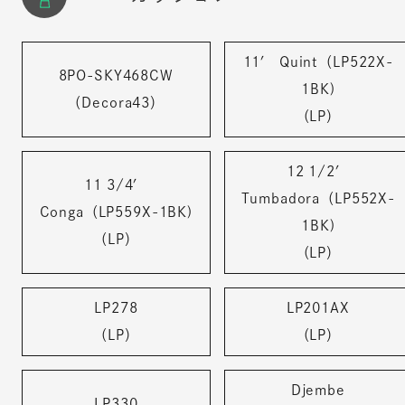
11′ Quint（LP522X-
8PO-SKY468CW
1BK)
（Decora43）
（LP）
12 1/2′
11 3/4′
Tumbadora（LP552X-
Conga（LP559X-1BK)
1BK)
（LP）
（LP）
LP278
LP201AX
（LP）
（LP）
Djembe
LP330