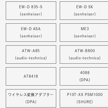
EW-D 835-S
EW-D SK
（senheiser）
（senheiser）
EW-D ASA
ME3
（senheiser）
（senheiser）
ATW-A85
ATW-B800
（audio-technica）
（audio-technica）
4088
AT8418
（DPA）
ワイヤレス変換アダプター
P10T-XX PSM1000
（DPA）
（SHURE）