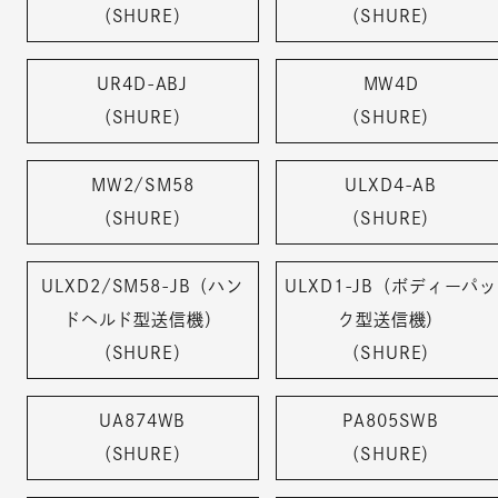
（SHURE）
（SHURE）
UR4D-ABJ
MW4D
（SHURE）
（SHURE）
MW2/SM58
ULXD4-AB
（SHURE）
（SHURE）
ULXD2/SM58-JB（ハン
ULXD1-JB（ボディーパッ
ドヘルド型送信機）
ク型送信機）
（SHURE）
（SHURE）
UA874WB
PA805SWB
（SHURE）
（SHURE）